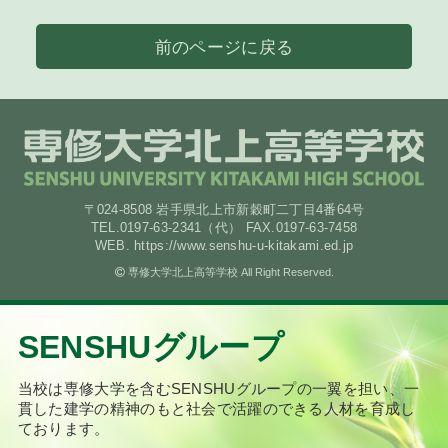
前のページに戻る
〒024-8508 岩手県北上市新穀町二丁目4番64号
TEL.0197-63-2341（代） FAX.0197-63-7458
WEB. https://www.senshu-u-kitakami.ed.jp
専修大学北上高等学校 All Right Reserved.
SENSHUグループ
当校は専修大学を含むSENSHUグループの一翼を担い、
一
貫した建学の精神のもと社会で活躍のできる人材を育成し
ております。