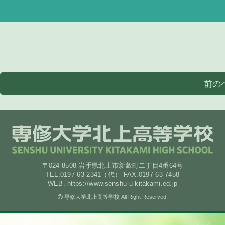
前の
〒024-8508 岩手県北上市新穀町二丁目4番64号
TEL.0197-63-2341（代） FAX.0197-63-7458
WEB. https://www.senshu-u-kitakami.ed.jp
専修大学北上高等学校 All Right Reserved.