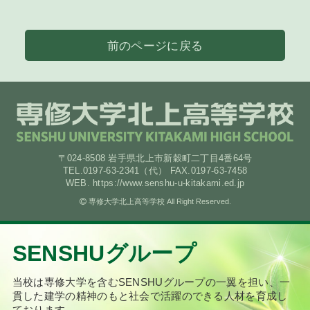
前のページに戻る
〒024-8508 岩手県北上市新穀町二丁目4番64号
TEL.0197-63-2341（代） FAX.0197-63-7458
WEB. https://www.senshu-u-kitakami.ed.jp
専修大学北上高等学校 All Right Reserved.
SENSHUグループ
当校は専修大学を含むSENSHUグループの一翼を担い、
一
貫した建学の精神のもと社会で活躍のできる人材を育成し