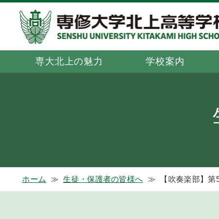
専大北上の魅力
学校案内
ホーム
≫
生徒・保護者の皆様へ
≫
【吹奏楽部】第