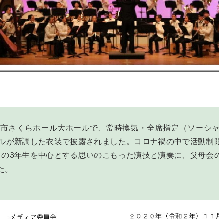
上市さくらホール大ホールで、常時換気・全席指定（ソーシ
リルが新調した衣装で披露されました。コロナ禍の中で活動制
名の3年生を中心とする思いのこもった演技と演奏に、父母会
た。