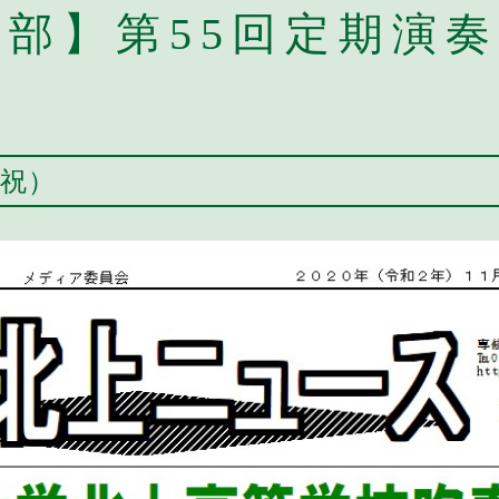
部】第55回定期演
・祝）