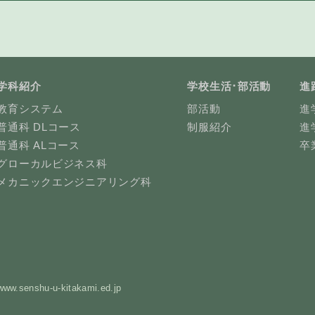
学科紹介
学校生活･部活動
進
教育システム
部活動
進
普通科 DLコース
制服紹介
進
普通科 ALコース
卒
グローカルビジネス科
メカニックエンジニアリング科
www.senshu-u-kitakami.ed.jp