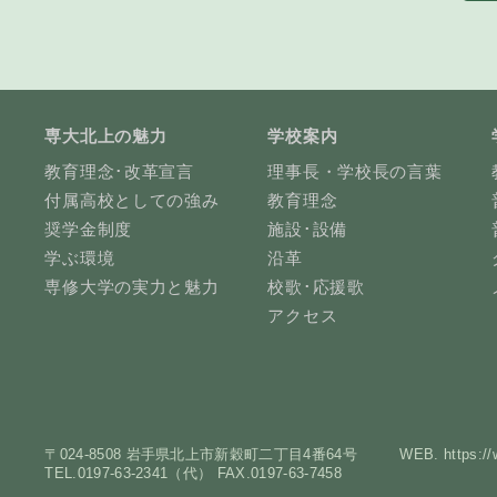
専大北上の魅力
学校案内
教育理念･改革宣言
理事長・学校長の言葉
付属高校としての強み
教育理念
奨学金制度
施設･設備
学ぶ環境
沿革
専修大学の実力と魅力
校歌･応援歌
アクセス
〒024-8508 岩手県北上市新穀町二丁目4番64号
WEB. https://
TEL.0197-63-2341（代） FAX.0197-63-7458