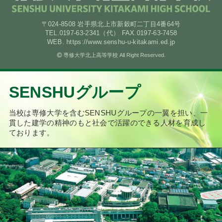
〒024-8508 岩手県北上市新穀町二丁目4番64号
TEL.0197-63-2341（代） FAX.0197-63-7458
WEB. https://www.senshu-u-kitakami.ed.jp
専修大学北上高等学校 All Right Reserved.
SENSHUグループ
当校は専修大学を含むSENSHUグループの一翼を担い、
一
貫した建学の精神のもと社会で活躍のできる人材を育成し
ております。