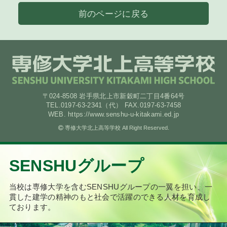
前のページに戻る
〒024-8508 岩手県北上市新穀町二丁目4番64号
TEL.0197-63-2341（代） FAX.0197-63-7458
WEB. https://www.senshu-u-kitakami.ed.jp
専修大学北上高等学校 All Right Reserved.
SENSHUグループ
当校は専修大学を含むSENSHUグループの一翼を担い、
一
貫した建学の精神のもと社会で活躍のできる人材を育成し
ております。