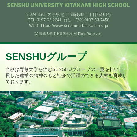
〒024-8508 岩手県北上市新穀町二丁目4番64号
TEL.0197-63-2341（代） FAX.0197-63-7458
WEB. https://www.senshu-u-kitakami.ed.jp
専修大学北上高等学校 All Right Reserved.
SENSHUグループ
当校は専修大学を含むSENSHUグループの一翼を担い、
一
貫した建学の精神のもと社会で活躍のできる人材を育成し
ております。