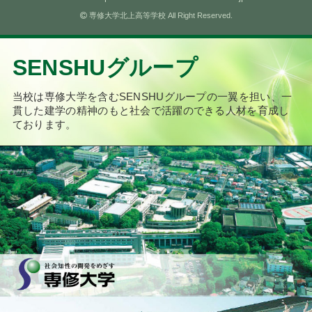
専修大学北上高等学校 All Right Reserved.
SENSHUグループ
当校は専修大学を含むSENSHUグループの一翼を担い、
一
貫した建学の精神のもと社会で活躍のできる人材を育成し
ております。