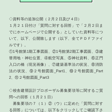
◇資料等の追加公開（２月２日及び４日）
１月２１日付け「質問に対する回答」で「２月２日ま
でにホームページで公開する」としていた資料等につ
いて、以下、公開致します（以下、全てＰＤＦファイ
ルです）。
①
1号館第1期工事図面
、②
1号館第2期工事図面
、③
建
替用地・神社位置
、④
航空写真
、⑤
神社資料
、⑥
正門
入口の橋（現況画像）
、⑦
建築基準法の状況
、⑧
消防
法の状況
、⑨
２号館図面_Part1
、⑩
２号館図面_Part
2
、⑪
２号館図面_Part3
◇校舎建替設計プロポーザル募集要項等に関するご質
問への回答（１月２１日）
募集要項の７（１）②（ウ）に定めた「質問に対す
る回答」については、以下をクリックしてご確認下さ