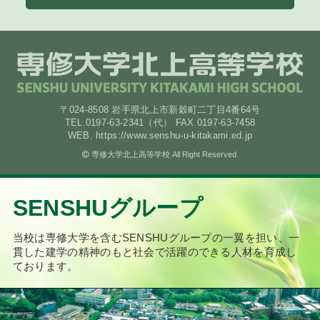
〒024-8508 岩手県北上市新穀町二丁目4番64号
TEL.0197-63-2341（代） FAX.0197-63-7458
WEB. https://www.senshu-u-kitakami.ed.jp
専修大学北上高等学校 All Right Reserved.
SENSHUグループ
当校は専修大学を含むSENSHUグループの一翼を担い、
一
貫した建学の精神のもと社会で活躍のできる人材を育成し
ております。