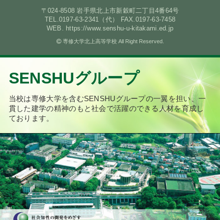
〒024-8508 岩手県北上市新穀町二丁目4番64号
TEL.0197-63-2341（代） FAX.0197-63-7458
WEB. https://www.senshu-u-kitakami.ed.jp
専修大学北上高等学校 All Right Reserved.
SENSHUグループ
当校は専修大学を含むSENSHUグループの一翼を担い、
一
貫した建学の精神のもと社会で活躍のできる人材を育成し
ております。